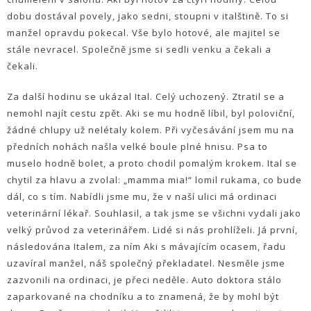
dobu dostával povely, jako sedni, stoupni v italštině. To si
manžel opravdu pokecal. Vše bylo hotové, ale majitel se
stále nevracel. Společně jsme si sedli venku a čekali a
čekali.
Za další hodinu se ukázal Ital. Celý uchozený. Ztratil se a
nemohl najít cestu zpět. Aki se mu hodně líbil, byl poloviční,
žádné chlupy už nelétaly kolem. Při vyčesávání jsem mu na
předních nohách našla velké boule plné hnisu. Psa to
muselo hodně bolet, a proto chodil pomalým krokem. Ital se
chytil za hlavu a zvolal: „mamma mia!“ lomil rukama, co bude
dál, co s tím. Nabídli jsme mu, že v naší ulici má ordinaci
veterinární lékař. Souhlasil, a tak jsme se všichni vydali jako
velký průvod za veterinářem. Lidé si nás prohlíželi. Já první,
následována Italem, za ním Aki s mávajícím ocasem, řadu
uzavíral manžel, náš společný překladatel. Nesměle jsme
zazvonili na ordinaci, je přeci neděle. Auto doktora stálo
zaparkované na chodníku a to znamená, že by mohl být