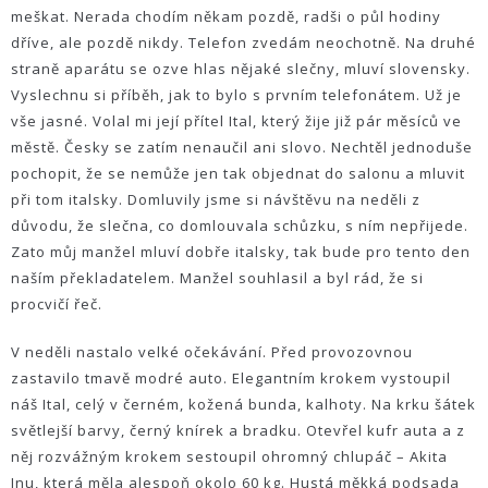
meškat. Nerada chodím někam pozdě, radši o půl hodiny
dříve, ale pozdě nikdy. Telefon zvedám neochotně. Na druhé
straně aparátu se ozve hlas nějaké slečny, mluví slovensky.
Vyslechnu si příběh, jak to bylo s prvním telefonátem. Už je
vše jasné. Volal mi její přítel Ital, který žije již pár měsíců ve
městě. Česky se zatím nenaučil ani slovo. Nechtěl jednoduše
pochopit, že se nemůže jen tak objednat do salonu a mluvit
při tom italsky. Domluvily jsme si návštěvu na neděli z
důvodu, že slečna, co domlouvala schůzku, s ním nepřijede.
Zato můj manžel mluví dobře italsky, tak bude pro tento den
naším překladatelem. Manžel souhlasil a byl rád, že si
procvičí řeč.
V neděli nastalo velké očekávání. Před provozovnou
zastavilo tmavě modré auto. Elegantním krokem vystoupil
náš Ital, celý v černém, kožená bunda, kalhoty. Na krku šátek
světlejší barvy, černý knírek a bradku. Otevřel kufr auta a z
něj rozvážným krokem sestoupil ohromný chlupáč – Akita
Inu, která měla alespoň okolo 60 kg. Hustá měkká podsada