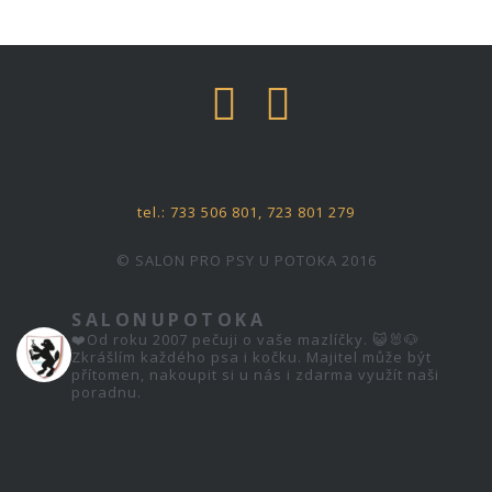
tel.: 733 506 801, 723 801 279
© SALON PRO PSY U POTOKA
2016
SALONUPOTOKA
❤️Od roku 2007 pečuji o vaše mazlíčky.
😺🐰🐶
Zkrášlím každého psa i kočku. Majitel může být
přítomen, nakoupit si u nás i zdarma využít naši
poradnu.