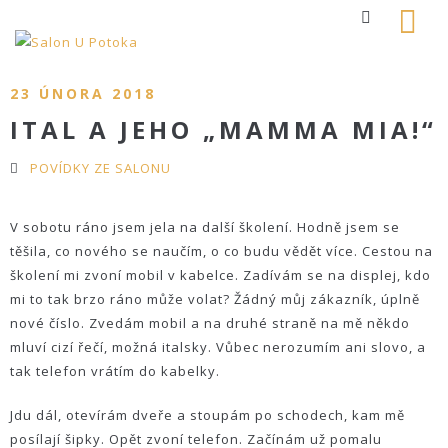
23 ÚNORA 2018
ITAL A JEHO „MAMMA MIA!“
POVÍDKY ZE SALONU
V sobotu ráno jsem jela na další školení. Hodně jsem se
těšila, co nového se naučím, o co budu vědět více. Cestou na
školení mi zvoní mobil v kabelce. Zadívám se na displej, kdo
mi to tak brzo ráno může volat? Žádný můj zákazník, úplně
nové číslo. Zvedám mobil a na druhé straně na mě někdo
mluví cizí řečí, možná italsky. Vůbec nerozumím ani slovo, a
tak telefon vrátím do kabelky.
Jdu dál, otevírám dveře a stoupám po schodech, kam mě
posílají šipky. Opět zvoní telefon. Začínám už pomalu