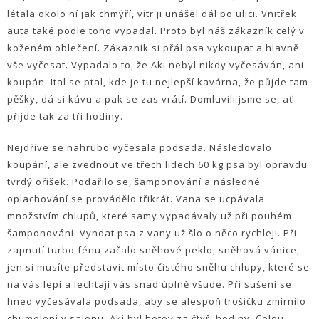
létala okolo ní jak chmýří, vítr ji unášel dál po ulici. Vnitřek
auta také podle toho vypadal. Proto byl náš zákazník celý v
koženém oblečení. Zákazník si přál psa vykoupat a hlavně
vše vyčesat. Vypadalo to, že Aki nebyl nikdy vyčesáván, ani
koupán. Ital se ptal, kde je tu nejlepší kavárna, že půjde tam
pěšky, dá si kávu a pak se zas vrátí. Domluvili jsme se, ať
přijde tak za tři hodiny.
Nejdříve se nahrubo vyčesala podsada. Následovalo
koupání, ale zvednout ve třech lidech 60 kg psa byl opravdu
tvrdý oříšek. Podařilo se, šamponování a následné
oplachování se provádělo třikrát. Vana se ucpávala
množstvím chlupů, které samy vypadávaly už při pouhém
šamponování. Vyndat psa z vany už šlo o něco rychleji. Při
zapnutí turbo fénu začalo sněhové peklo, sněhová vánice,
jen si musíte představit místo čistého sněhu chlupy, které se
na vás lepí a lechtají vás snad úplně všude. Při sušení se
hned vyčesávala podsada, aby se alespoň trošičku zmírnilo
chumelení v salonu. Aki byl hotov za čtyři hodiny. Celou