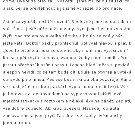
doma. Dveře se otevírají. Vysvětlili jsme mu celou situaci, co
a jak. Šel se převléknout a již jsme vcházeli do ordinace.
Aki něco vytušil, nechtěl dovnitř. Společně jsme ho dostali na
stůl. Šlo to ještě hůře než do vany. Nyní jsme byli na zvedání
čtyři. Nad stolem byla velká zářivka a boule se zdály být
ještě větší. Doktor packy prohlédnul, pokýval hlavou a pravil:
„Jsou to píštěle a musí se otevřít, aby mohl hnis vytéci ven.“
Ital se opět chytá za hlavu, vypadá, že by mohl i omdlít. Pro
jistotu přechází k psímu ocasu. Tam ho hladí, něco si povídá,
alespoň nevidí, co se tam bude dít. Boule se otvírají a vytéká
opravdu plno hnisu. Pes vše bez mrknutí oka pozoruje. Rána
se musí ještě na obou packách vypláchnout dezinfekcí. Vše
je hotovo. Ital dostává domů na vyplachování píštělí dvě
injekční stříkačky s roztokem a nějaké léky na zánět. Zaplatí,
vše dobře dopadlo. Aki kráčí zvesela. Nasedají do auta,
zamává nám a jsou pryč. Tak dnes se zabily dvě mouchy
jednou ranou.